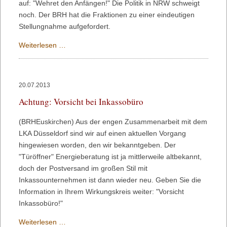
auf: "Wehret den Anfängen!" Die Politik in NRW schweigt
noch. Der BRH hat die Fraktionen zu einer eindeutigen
Stellungnahme aufgefordert.
Beamtenpensionen
Weiterlesen …
als
Sparziel:
Wehret
20.07.2013
den
Achtung: Vorsicht bei Inkassobüro
Anfängen!
(BRHEuskirchen) Aus der engen Zusammenarbeit mit dem
LKA Düsseldorf sind wir auf einen aktuellen Vorgang
hingewiesen worden, den wir bekanntgeben. Der
"Türöffner" Energieberatung ist ja mittlerweile altbekannt,
doch der Postversand im großen Stil mit
Inkassounternehmen ist dann wieder neu. Geben Sie die
Information in Ihrem Wirkungskreis weiter: "Vorsicht
Inkassobüro!"
Achtung:
Weiterlesen …