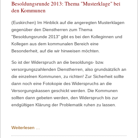
Besoldungsrunde 2013: Thema "Musterklage" bei
Oder
den Kommunen
hat
sich
(Euskirchen) Im Hinblick auf die angeregten Musterklagen
Peer
gegenüber den Dienstherren zum Thema
Steinbrück
"Besoldungsrunde 2013" gibt es bei den Kolleginnen und
nur
Kollegen aus dem kommunalen Bereich eine
vergaloppiert?
Besonderheit, auf die wir hinweisen möchten.
So ist der Widerspruch an die besoldungs- bzw.
versorgungszahlenden Dienstherren, also grundsätzlich an
die einzelnen Kommunen, zu richten! Zur Sicherheit sollte
dann noch eine Fotokopie des Widerspruchs an die
Versorgungskassen geschickt werden. Die Kommunen
sollten dann gebeten werden, den Widerspruch bis zur
endgültigen Klärung der Problematik ruhen zu lassen.
Besoldungsrunde
Weiterlesen …
2013: