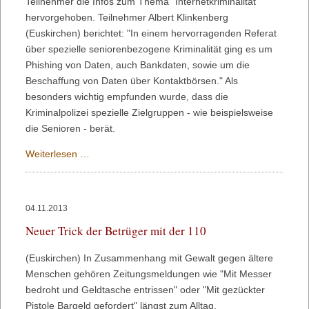
Teilnehmer die Infos zum Thema "Internetkriminalität"
hervorgehoben. Teilnehmer Albert Klinkenberg
(Euskirchen) berichtet: "In einem hervorragenden Referat
über spezielle seniorenbezogene Kriminalität ging es um
Phishing von Daten, auch Bankdaten, sowie um die
Beschaffung von Daten über Kontaktbörsen." Als
besonders wichtig empfunden wurde, dass die
Kriminalpolizei spezielle Zielgruppen - wie beispielsweise
die Senioren - berät.
BRH
Weiterlesen …
NRW
suchte
Zusammenarbeit
04.11.2013
mit
Neuer Trick der Betrüger mit der 110
der
BAGSO
(Euskirchen) In Zusammenhang mit Gewalt gegen ältere
Menschen gehören Zeitungsmeldungen wie "Mit Messer
bedroht und Geldtasche entrissen" oder "Mit gezückter
Pistole Bargeld gefordert" längst zum Alltag.