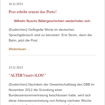
Bundesseniorenvertretung
16.11.2013
gewählt
Post erhöht erneut das Porto!
Wilhelm Buschs Bildergeschichten wiederholen sich.
(Euskirchen) Geflügelte Worte im deutschen
Sprachgebrauch sind zu benutzen: Erst Strom, dann die
Bahn, jetzt die Post.
Post
Weiterlesen …
erhöht
erneut
das
14.11.2013
Porto!
"ALTER?(nativ)LOS!"
(Euskirchen) Nachdem der Gewerkschaftstag des DBB im
November 2012 die Gründung einer
Bundesseniorenvertretung beschlossen hatte, wird sich
diese Interessenvertretung nun Anfang nächster Woche