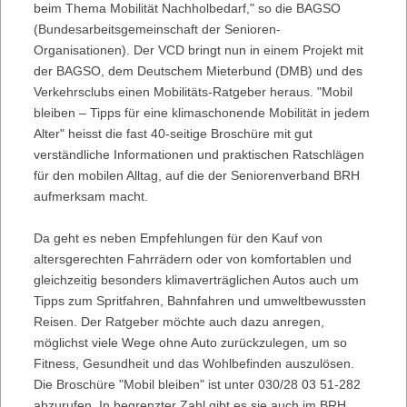
beim Thema Mobilität Nachholbedarf," so die BAGSO
(Bundesarbeitsgemeinschaft der Senioren-
Organisationen). Der VCD bringt nun in einem Projekt mit
der BAGSO, dem Deutschem Mieterbund (DMB) und des
Verkehrsclubs einen Mobilitäts-Ratgeber heraus. "Mobil
bleiben – Tipps für eine klimaschonende Mobilität in jedem
Alter" heisst die fast 40-seitige Broschüre mit gut
verständliche Informationen und praktischen Ratschlägen
für den mobilen Alltag, auf die der Seniorenverband BRH
aufmerksam macht.
Da geht es neben Empfehlungen für den Kauf von
altersgerechten Fahrrädern oder von komfortablen und
gleichzeitig besonders klimaverträglichen Autos auch um
Tipps zum Spritfahren, Bahnfahren und umweltbewussten
Reisen. Der Ratgeber möchte auch dazu anregen,
möglichst viele Wege ohne Auto zurückzulegen, um so
Fitness, Gesundheit und das Wohlbefinden auszulösen.
Die Broschüre "Mobil bleiben" ist unter 030/28 03 51-282
abzurufen. In begrenzter Zahl gibt es sie auch im BRH