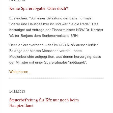
23.12.2013
für
Keine Sparerabgabe. Oder doch?
Hannelore
Kraft
Euskirchen. "Von einer Belastung der ganz normalen
Sparer und Hausbesitzer ist und war nie die Rede". Das
bestätigte auf Anfrage der Finanzminister NRW Dr. Norbert
Walter-Borjans dem Seniorenverband BRH.
Der Seniorenverband – der im DBB NRW ausschließlich
Belange der älteren Menschen vertritt – hatte
Medienberichte aufgegriffen, aus denen hervorging, dass
der Minister mit einer Sparerabgabe "liebäugelt".
Keine
Weiterlesen …
Sparerabgabe.
Oder
doch?
14.12.2013
Steuerbefreiung für Kfz nur noch beim
Hauptzollamt