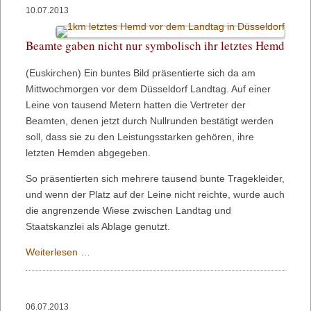
der
10.07.2013
Beihilfe:
Nicht
Beamte gaben nicht nur symbolisch ihr letztes Hemd
drum
herum,
(Euskirchen) Ein buntes Bild präsentierte sich da am
sondern
Mittwochmorgen vor dem Düsseldorf Landtag. Auf einer
Tacheles
Leine von tausend Metern hatten die Vertreter der
geredet
Beamten, denen jetzt durch Nullrunden bestätigt werden
soll, dass sie zu den Leistungsstarken gehören, ihre
letzten Hemden abgegeben.
So präsentierten sich mehrere tausend bunte Tragekleider,
und wenn der Platz auf der Leine nicht reichte, wurde auch
die angrenzende Wiese zwischen Landtag und
Staatskanzlei als Ablage genutzt.
Beamte
Weiterlesen …
gaben
nicht
nur
06.07.2013