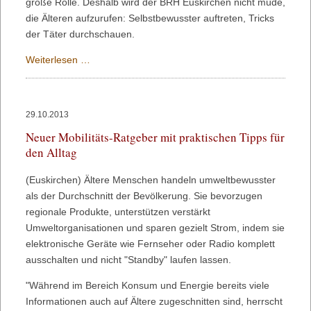
große Rolle. Deshalb wird der BRH Euskirchen nicht müde,
die Älteren aufzurufen: Selbstbewusster auftreten, Tricks
der Täter durchschauen.
Neuer
Weiterlesen …
Trick
der
Betrüger
29.10.2013
mit
Neuer Mobilitäts-Ratgeber mit praktischen Tipps für
der
den Alltag
110
(Euskirchen) Ältere Menschen handeln umweltbewusster
als der Durchschnitt der Bevölkerung. Sie bevorzugen
regionale Produkte, unterstützen verstärkt
Umweltorganisationen und sparen gezielt Strom, indem sie
elektronische Geräte wie Fernseher oder Radio komplett
ausschalten und nicht "Standby" laufen lassen.
"Während im Bereich Konsum und Energie bereits viele
Informationen auch auf Ältere zugeschnitten sind, herrscht