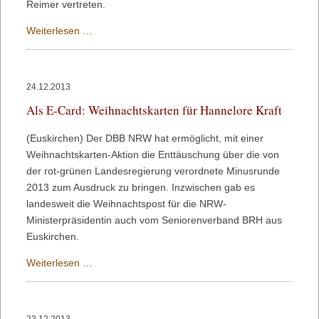
Reimer vertreten.
Stets
Weiterlesen …
zu
Diensten?
–
24.12.2013
Der
Als E-Card: Weihnachtskarten für Hannelore Kraft
Staat
im
(Euskirchen) Der DBB NRW hat ermöglicht, mit einer
21.
Weihnachtskarten-Aktion die Enttäuschung über die von
Jahrhundert
der rot-grünen Landesregierung verordnete Minusrunde
2013 zum Ausdruck zu bringen. Inzwischen gab es
landesweit die Weihnachtspost für die NRW-
Ministerpräsidentin auch vom Seniorenverband BRH aus
Euskirchen.
Als
Weiterlesen …
E-
Card:
Weihnachtskarten