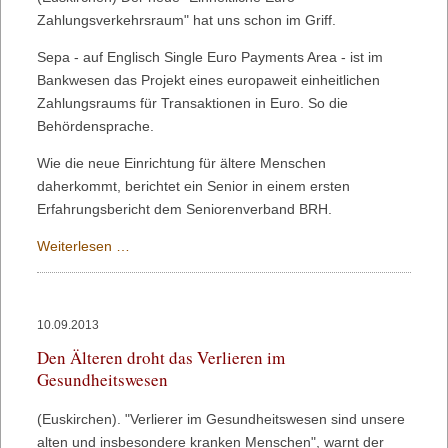
Klage
Zahlungsverkehrsraum" hat uns schon im Griff.
vor
Verfassungsgericht
Sepa - auf Englisch Single Euro Payments Area - ist im
Bankwesen das Projekt eines europaweit einheitlichen
Zahlungsraums für Transaktionen in Euro. So die
Behördensprache.
Wie die neue Einrichtung für ältere Menschen
daherkommt, berichtet ein Senior in einem ersten
Erfahrungsbericht dem Seniorenverband BRH.
Älterer
Weiterlesen …
Mensch
trifft
auf
10.09.2013
Sepa!
Den Älteren droht das Verlieren im
Gesundheitswesen
(Euskirchen). "Verlierer im Gesundheitswesen sind unsere
alten und insbesondere kranken Menschen", warnt der