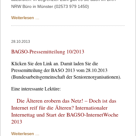
NRW Büro in Münster (02573 979 1450)
Neuer
Weiterlesen …
Mobilitäts-
Ratgeber
mit
28.10.2013
praktischen
BAGSO-Pressemitteilung 10/2013
Tipps
für
Klicken Sie den Link an. Damit laden Sie die
den
Pressemitteilung der BASO 2013 vom 28.10.2013
Alltag
(Bundesarbeitsgemeinschaft der Seniorenorganisationen).
Eine interessante Lektüre:
Die Älteren erobern das Netz! – Doch ist das
Internet reif für die Älteren? Internationaler
Internettag und Start der BAGSO-InternetWoche
2013
BAGSO-
Weiterlesen …