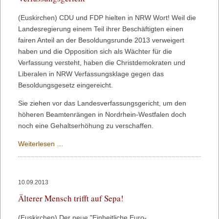
(Euskirchen) CDU und FDP hielten in NRW Wort! Weil die
Landesregierung einem Teil ihrer Beschäftigten einen
fairen Anteil an der Besoldungsrunde 2013 verweigert
haben und die Opposition sich als Wächter für die
Verfassung versteht, haben die Christdemokraten und
Liberalen in NRW Verfassungsklage gegen das
Besoldungsgesetz eingereicht.
Sie ziehen vor das Landesverfassungsgericht, um den
höheren Beamtenrängen in Nordrhein-Westfalen doch
noch eine Gehaltserhöhung zu verschaffen.
CDU
Weiterlesen …
und
FDP
hielten
10.09.2013
in
Älterer Mensch trifft auf Sepa!
NRW
Wort!
(Euskirchen) Der neue "Einheitliche Euro-