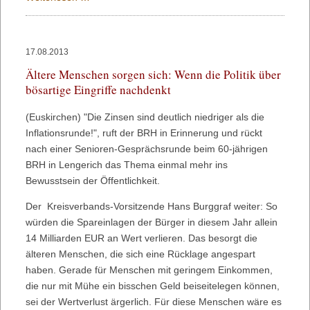
das
Wahllokal
ins
17.08.2013
Wohnzimmer
Ältere Menschen sorgen sich: Wenn die Politik über
(Briefwahl)
bösartige Eingriffe nachdenkt
(Euskirchen) "Die Zinsen sind deutlich niedriger als die
Inflationsrunde!", ruft der BRH in Erinnerung und rückt
nach einer Senioren-Gesprächsrunde beim 60-jährigen
BRH in Lengerich das Thema einmal mehr ins
Bewusstsein der Öffentlichkeit.
Der Kreisverbands-Vorsitzende Hans Burggraf weiter: So
würden die Spareinlagen der Bürger in diesem Jahr allein
14 Milliarden EUR an Wert verlieren. Das besorgt die
älteren Menschen, die sich eine Rücklage angespart
haben. Gerade für Menschen mit geringem Einkommen,
die nur mit Mühe ein bisschen Geld beiseitelegen können,
sei der Wertverlust ärgerlich. Für diese Menschen wäre es