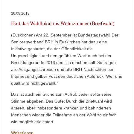
Thema
"Musterklage"
26.08.2013
bei
Holt das Wahllokal ins Wohnzimmer (Briefwahl)
den
Kommunen
(Euskirchen) Am 22. September ist Bundestagswahl! Der
Seniorenverband BRH in Euskirchen hat dazu eine
Initiative gestartet, die der Öffentlichkeit die
Ungerechtigkeit und den gefühlten Wortbruch bei der
Besoldungsrunde 2013 deutlich machen soll. So tragen
alle Ausgangsschreiben und alle BRH-Nachrichten per
Internet und gelber Post den deutlichen Aufdruck "Wer uns
quält wird nicht gewählt!"
Das ist auch ein Grund zum Aufruf: Jeder sollte seine
Stimme abgeben! Das Gute: Durch die Briefwahl wird
älteren, aber insbesondere kranken und behinderten
Menschen wieder die Teilnahme an der Wahl so einfach
wie möglich erleichtert.
Holt
Weiterlesen …