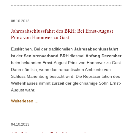
Pressemitteilung
10/2013
08.10.2013
Jahresabschlussfahrt des BRH: Bei Ernst-August
Prinz von Hannover zu Gast
Euskirchen. Bei der traditionellen
Jahresabschlussfahrt
ist der
Seniorenverband BRH
diesmal
Anfang Dezember
beim bekannten Ernst-August Prinz von Hannover zu Gast.
Dann nämlich, wenn das romantischen Ambiente von
Schloss Marienburg besucht wird. Die Repräsentation des
Welfenhauses nimmt zurzeit der gleichnamige Sohn Ernst-
August wahr.
Jahresabschlussfahrt
Weiterlesen …
des
BRH:
Bei
04.10.2013
Ernst-