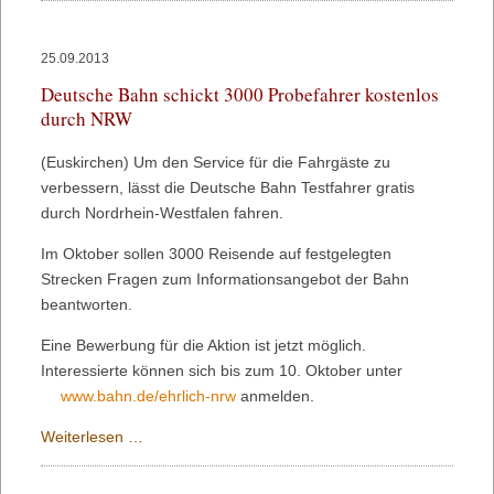
der
älteren
25.09.2013
Generation:
Deutsche Bahn schickt 3000 Probefahrer kostenlos
Pflegebedürftigkeit
durch NRW
ein
oft
(Euskirchen) Um den Service für die Fahrgäste zu
unterschätztes
verbessern, lässt die Deutsche Bahn Testfahrer gratis
Risiko
durch Nordrhein-Westfalen fahren.
Im Oktober sollen 3000 Reisende auf festgelegten
Strecken Fragen zum Informationsangebot der Bahn
beantworten.
Eine Bewerbung für die Aktion ist jetzt möglich.
Interessierte können sich bis zum 10. Oktober unter
www.bahn.de/ehrlich-nrw
anmelden.
Deutsche
Weiterlesen …
Bahn
schickt