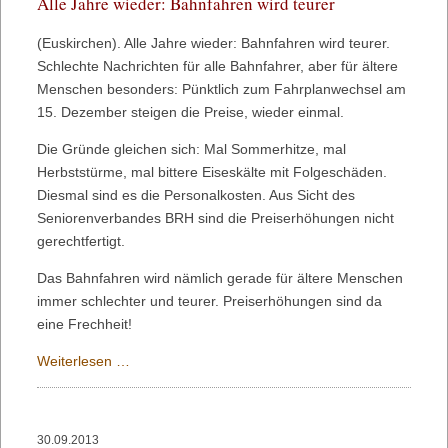
Alle Jahre wieder: Bahnfahren wird teurer
August
Prinz
(Euskirchen). Alle Jahre wieder: Bahnfahren wird teurer.
von
Schlechte Nachrichten für alle Bahnfahrer, aber für ältere
Hannover
Menschen besonders: Pünktlich zum Fahrplanwechsel am
zu
15. Dezember steigen die Preise, wieder einmal.
Gast
Die Gründe gleichen sich: Mal Sommerhitze, mal
Herbststürme, mal bittere Eiseskälte mit Folgeschäden.
Diesmal sind es die Personalkosten. Aus Sicht des
Seniorenverbandes BRH sind die Preiserhöhungen nicht
gerechtfertigt.
Das Bahnfahren wird nämlich gerade für ältere Menschen
immer schlechter und teurer. Preiserhöhungen sind da
eine Frechheit!
Alle
Weiterlesen …
Jahre
wieder:
Bahnfahren
30.09.2013