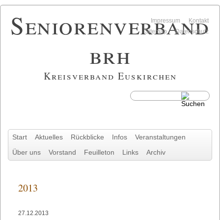
Seniorenverband
Navigation
Impressum
Kontakt
überspringen
Sitemap
Datenschutz
brh
Kreisverband Euskirchen
Navigation
Start
Aktuelles
Rückblicke
Infos
Veranstaltungen
überspringen
Über uns
Vorstand
Feuilleton
Links
Archiv
2013
27.12.2013