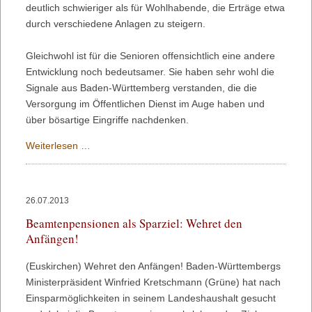
deutlich schwieriger als für Wohlhabende, die Erträge etwa
durch verschiedene Anlagen zu steigern.
Gleichwohl ist für die Senioren offensichtlich eine andere
Entwicklung noch bedeutsamer. Sie haben sehr wohl die
Signale aus Baden-Württemberg verstanden, die die
Versorgung im Öffentlichen Dienst im Auge haben und
über bösartige Eingriffe nachdenken.
Ältere
Weiterlesen …
Menschen
sorgen
sich:
26.07.2013
Wenn
Beamtenpensionen als Sparziel: Wehret den
die
Anfängen!
Politik
über
(Euskirchen) Wehret den Anfängen! Baden-Württembergs
bösartige
Ministerpräsident Winfried Kretschmann (Grüne) hat nach
Eingriffe
Einsparmöglichkeiten in seinem Landeshaushalt gesucht
nachdenkt