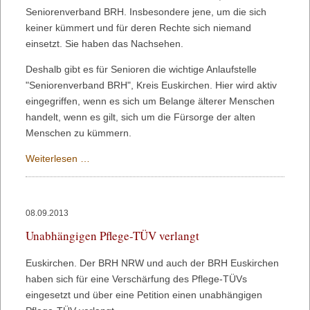
Seniorenverband BRH. Insbesondere jene, um die sich
keiner kümmert und für deren Rechte sich niemand
einsetzt. Sie haben das Nachsehen.
Deshalb gibt es für Senioren die wichtige Anlaufstelle
"Seniorenverband BRH", Kreis Euskirchen. Hier wird aktiv
eingegriffen, wenn es sich um Belange älterer Menschen
handelt, wenn es gilt, sich um die Fürsorge der alten
Menschen zu kümmern.
Den
Weiterlesen …
Älteren
droht
das
08.09.2013
Verlieren
Unabhängigen Pflege-TÜV verlangt
im
Gesundheitswesen
Euskirchen. Der BRH NRW und auch der BRH Euskirchen
haben sich für eine Verschärfung des Pflege-TÜVs
eingesetzt und über eine Petition einen unabhängigen