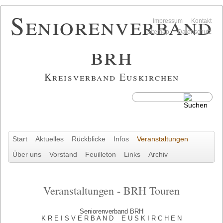
Seniorenverband
Navigation
Impressum
Kontakt
überspringen
Sitemap
Datenschutz
brh
Kreisverband Euskirchen
Navigation
Start
Aktuelles
Rückblicke
Infos
Veranstaltungen
überspringen
Über uns
Vorstand
Feuilleton
Links
Archiv
Veranstaltungen - BRH Touren
Seniorenverband BRH
K R E I S V E R B A N D E U S K I R C H E N