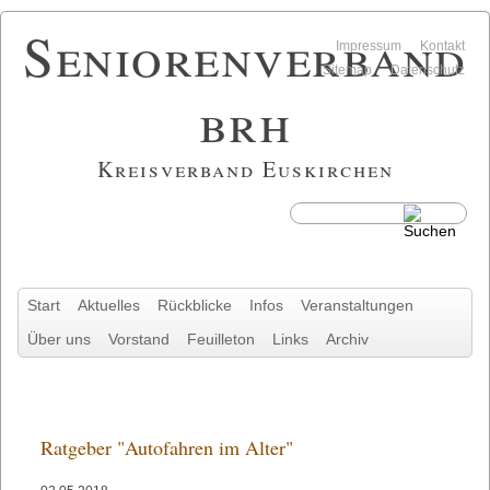
Seniorenverband
Navigation
Impressum
Kontakt
überspringen
Sitemap
Datenschutz
brh
Kreisverband Euskirchen
Navigation
Start
Aktuelles
Rückblicke
Infos
Veranstaltungen
überspringen
Über uns
Vorstand
Feuilleton
Links
Archiv
Ratgeber "Autofahren im Alter"