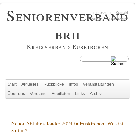
Seniorenverband
Navigation
Impressum
Kontakt
überspringen
Sitemap
Datenschutz
brh
Kreisverband Euskirchen
Navigation
Start
Aktuelles
Rückblicke
Infos
Veranstaltungen
überspringen
Über uns
Vorstand
Feuilleton
Links
Archiv
Neuer Abfuhrkalender 2024 in Euskirchen: Was ist
zu tun?