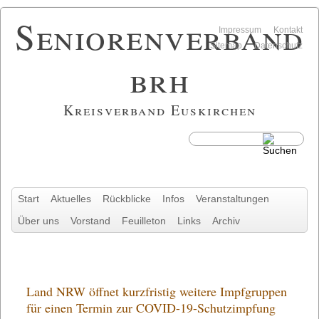
Seniorenverband
Navigation
Impressum
Kontakt
überspringen
Sitemap
Datenschutz
brh
Kreisverband Euskirchen
Navigation
Start
Aktuelles
Rückblicke
Infos
Veranstaltungen
überspringen
Über uns
Vorstand
Feuilleton
Links
Archiv
Land NRW öffnet kurzfristig weitere Impfgruppen
für einen Termin zur COVID-19-Schutzimpfung