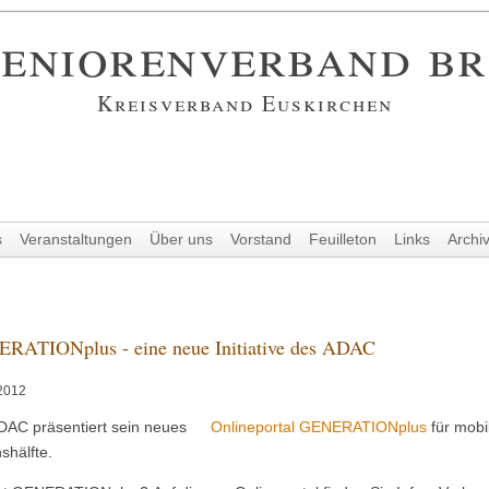
eniorenverband b
Kreisverband Euskirchen
s
Veranstaltungen
Über uns
Vorstand
Feuilleton
Links
Archi
RATIONplus - eine neue Initiative des ADAC
2012
DAC präsentiert sein neues
Onlineportal GENERATIONplus
für mobi
shälfte.