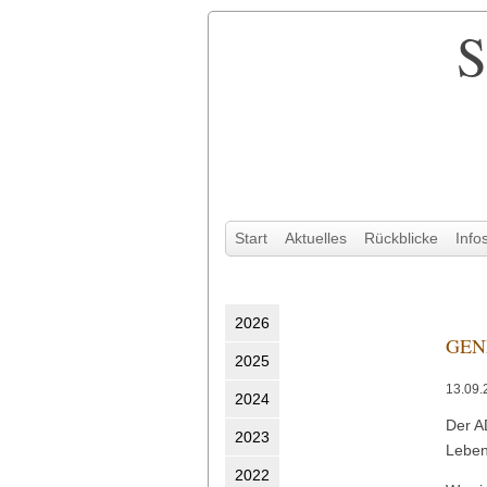
S
Navigation
Start
Aktuelles
Rückblicke
Info
überspringen
2026
GENE
2025
13.09.
2024
Der A
2023
Leben
2022