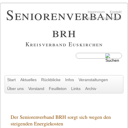
Seniorenverband
Navigation
Impressum
Kontakt
überspringen
Sitemap
Datenschutz
brh
Kreisverband Euskirchen
Navigation
Start
Aktuelles
Rückblicke
Infos
Veranstaltungen
überspringen
Über uns
Vorstand
Feuilleton
Links
Archiv
Der Seniorenverband BRH sorgt sich wegen den
steigenden Energiekosten