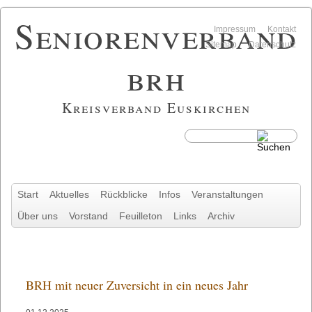
Seniorenverband
Navigation
Impressum
Kontakt
überspringen
Sitemap
Datenschutz
brh
Kreisverband Euskirchen
Navigation
Start
Aktuelles
Rückblicke
Infos
Veranstaltungen
überspringen
Über uns
Vorstand
Feuilleton
Links
Archiv
BRH mit neuer Zuversicht in ein neues Jahr