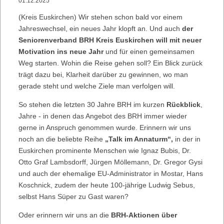
01.12.2025
(Kreis Euskirchen) Wir stehen schon bald vor einem
Jahreswechsel, ein neues Jahr klopft an. Und auch
der
Seniorenverband BRH Kreis Euskirchen will mit neuer
Motivation ins neue Jahr
und für einen gemeinsamen
Weg starten. Wohin die Reise gehen soll? Ein Blick zurück
trägt dazu bei, Klarheit darüber zu gewinnen, wo man
gerade steht und welche Ziele man verfolgen will.
So stehen die letzten 30 Jahre BRH im kurzen
Rückblick
,
Jahre - in denen das Angebot des BRH immer wieder
gerne in Anspruch genommen wurde. Erinnern wir uns
noch an die beliebte Reihe
„Talk im Annaturm“,
in der in
Euskirchen prominente Menschen wie Ignaz Bubis, Dr.
Otto Graf Lambsdorff, Jürgen Möllemann, Dr. Gregor Gysi
und auch der ehemalige EU-Administrator in Mostar, Hans
Koschnick, zudem der heute 100-jährige Ludwig Sebus,
selbst Hans Süper zu Gast waren?
Oder erinnern wir uns an die
BRH-Aktionen über