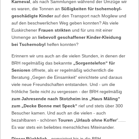
Karneval
, als nach Sammlungen während der Umzüge wir
es waren, die Tonnen an
Süßigkeiten für tschernobyl-
geschädigte Kinder
auf den Transport nach Mogilew und
auf den beschwerlichen Weg geben konnten? Als viele
Euskirchener
Frauen strikten
und für uns mit einer
Unmenge an
liebevoll geschaffener Kinder-Kleidung
bei Tschernobyl
helfen konnten?
Erinnern wir uns auch an die vielen Stunden, in denen der
BRH regelmäßig das bekannte
„Sorgentelefon“ für
Senioren
öffnete, als er regelmäßig wöchentlich die
Beratung „Gegen die Einsamkeit“ einrichtete und daraus
viele neue Freundschaften entstanden. Und - um die
fröhliche Seite nicht zu vergessen - der BRH regelmäßig
zum Jahresende nach Stotzheim ins „Haus Mäling“
zum „Decke Bonne met Speck“
rief und stets über 300
Besucher kamen. Und auch an die vielen - auch
bezahlbaren - schönen
Touren „Urlaub ohne Koffer
“......
Es war stets ein beliebtes menschliches Miteinander.
Dieser Rückblick
- gemeistert bis in die BRH-