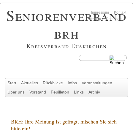
Seniorenverband
Navigation
Impressum
Kontakt
überspringen
Sitemap
Datenschutz
brh
Kreisverband Euskirchen
Navigation
Start
Aktuelles
Rückblicke
Infos
Veranstaltungen
überspringen
Über uns
Vorstand
Feuilleton
Links
Archiv
BRH: Ihre Meinung ist gefragt, mischen Sie sich
bitte ein!