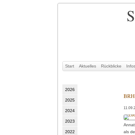
S
Navigation
Start
Aktuelles
Rückblicke
Info
überspringen
2026
BRH-
2025
11.09.
2024
2023
Annat
2022
als d