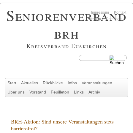
Seniorenverband
Navigation
Impressum
Kontakt
überspringen
Sitemap
Datenschutz
brh
Kreisverband Euskirchen
Navigation
Start
Aktuelles
Rückblicke
Infos
Veranstaltungen
überspringen
Über uns
Vorstand
Feuilleton
Links
Archiv
BRH-Aktion: Sind unsere Veranstaltungen stets
barrierefrei?