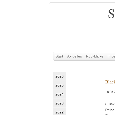
S
Navigation
Start
Aktuelles
Rückblicke
Info
überspringen
2026
Blac
2025
18.05.
2024
2023
(Eusk
Reise
2022