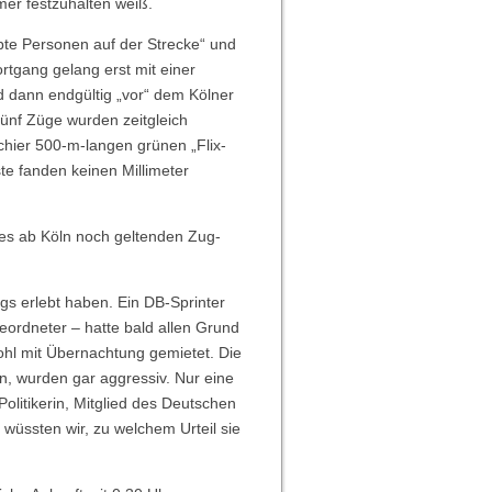
mer festzuhalten weiß.
bte Personen auf der Strecke“ und
rtgang gelang erst mit einer
 dann endgültig „vor“ dem Kölner
fünf Züge wurden zeitgleich
schier 500-m-langen grünen „Flix-
te fanden keinen Millimeter
des ab Köln noch geltenden Zug-
ags erlebt haben. Ein DB-Sprinter
geordneter – hatte bald allen Grund
ohl mit Übernachtung gemietet. Die
en, wurden gar aggressiv. Nur eine
olitikerin, Mitglied des Deutschen
wüssten wir, zu welchem Urteil sie