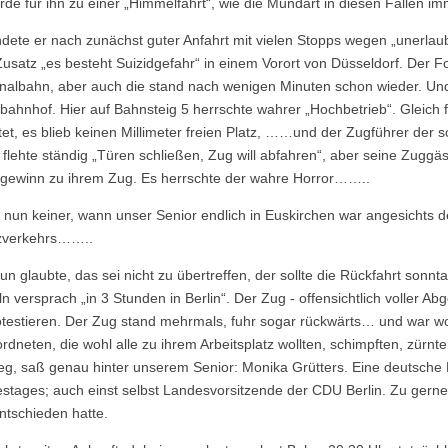
rde für ihn zu einer „Himmelfahrt“, wie die Mundart in diesen Fällen im
ndete er nach zunächst guter Anfahrt mit vielen Stopps wegen „unerlau
usatz „es besteht Suizidgefahr“ in einem Vorort von Düsseldorf. Der Fo
nalbahn, aber auch die stand nach wenigen Minuten schon wieder. Und
bahnhof. Hier auf Bahnsteig 5 herrschte wahrer „Hochbetrieb“. Gleich 
tet, es blieb keinen Millimeter freien Platz, ……und der Zugführer der 
 flehte ständig „Türen schließen, Zug will abfahren“, aber seine Zuggäs
ewinn zu ihrem Zug. Es herrschte der wahre Horror……..
 nun keiner, wann unser Senior endlich in Euskirchen war angesichts 
zverkehrs……..
n glaubte, das sei nicht zu übertreffen, der sollte die Rückfahrt sonnt
n versprach „in 3 Stunden in Berlin“. Der Zug - offensichtlich voller Ab
otestieren. Der Zug stand mehrmals, fuhr sogar rückwärts… und war w
rdneten, die wohl alle zu ihrem Arbeitsplatz wollten, schimpften, zürnt
eg, saß genau hinter unserem Senior: Monika Grütters. Eine deutsche P
stages; auch einst selbst Landesvorsitzende der CDU Berlin. Zu gerne 
entschieden hatte.